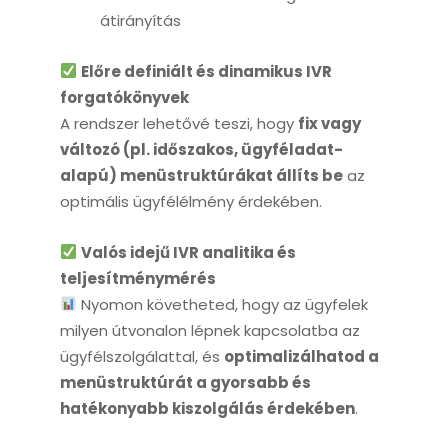
átirányítás
Előre definiált és dinamikus IVR
forgatókönyvek
A rendszer lehetővé teszi, hogy
fix vagy
változó (pl. időszakos, ügyféladat-
alapú) menüstruktúrákat állíts be
az
optimális ügyfélélmény érdekében.
Valós idejű IVR analitika és
teljesítménymérés
Nyomon követheted, hogy az ügyfelek
milyen útvonalon lépnek kapcsolatba az
ügyfélszolgálattal, és
optimalizálhatod a
menüstruktúrát a gyorsabb és
hatékonyabb kiszolgálás érdekében
.