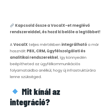
Kapcsold össze a VocalX-et meglévő
rendszereiddel, és hozd ki belőle a legtöbbet!
A
VocalX
teljes mértékben
integrálható
a már
használt
PBX, CRM, ügyfélszolgálati és
analitikai rendszerekkel
, így könnyedén
beépítheted az ügyfélkommunikációs
folyamataidba anélkül, hogy új infrastruktúrára
lenne szükséged.
Mit kínál az
integráció?