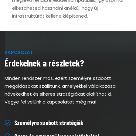
meglévő rendszereiddel kompatibilis, így azonnal
elkezdheted használni anélkül, hogy új
infrastruktúrát kellene kiépítened.
KAPCSOLAT
Érdekelnek a részletek?
Minden rendszer más, ezért személyre szabott
megoldásokat szállítunk, amelyekkel vállalkozása
növekedhet és sikeres stratégiákat alakíthat ki.
Vegye fel velünk a kapcsolatot még ma!
Személyre szabott stratégiák