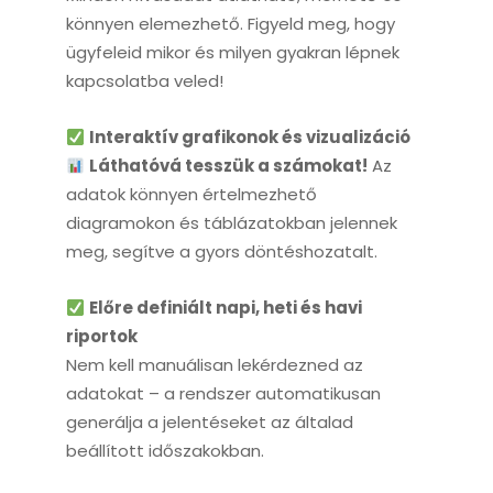
könnyen elemezhető. Figyeld meg, hogy
ügyfeleid mikor és milyen gyakran lépnek
kapcsolatba veled!
Interaktív grafikonok és vizualizáció
Láthatóvá tesszük a számokat!
Az
adatok könnyen értelmezhető
diagramokon és táblázatokban jelennek
meg, segítve a gyors döntéshozatalt.
Előre definiált napi, heti és havi
riportok
Nem kell manuálisan lekérdezned az
adatokat – a rendszer automatikusan
generálja a jelentéseket az általad
beállított időszakokban.