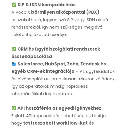
SIP & ISDN kompatibilitás
A VocalX
bármilyen alközponttal (PBX)
összeköthető, legyen szó SIP vagy ISDN alapú
rendszerekről, így nem szükséges meglévő
telefonhálózatod cseréje.
CRM és ügyfélszolgálati rendszerek
összekapcsolása
Salesforce, HubSpot, Zoho, Zendesk és
egyéb CRM-ek integrációja
– Az ügyféladatok
és hívásnaplók automatikusan szinkronizálódnak,
így az operátorok mindig naprakész
információkkal dolgozhatnak.
API hozzáférés az egyedi igényekhez
Fejlett API kapcsolódási lehetőség biztosítja,
hogy
testreszabott workflow-kat
és