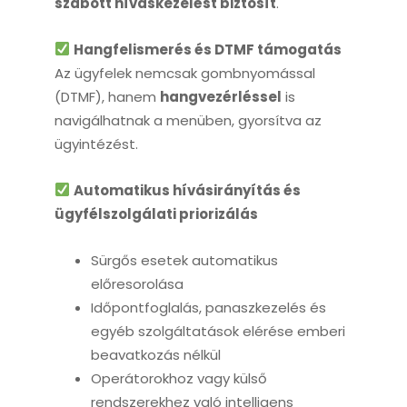
szabott híváskezelést biztosít
.
Hangfelismerés és DTMF támogatás
Az ügyfelek nemcsak gombnyomással
(DTMF), hanem
hangvezérléssel
is
navigálhatnak a menüben, gyorsítva az
ügyintézést.
Automatikus hívásirányítás és
ügyfélszolgálati priorizálás
Sürgős esetek automatikus
előresorolása
Időpontfoglalás, panaszkezelés és
egyéb szolgáltatások elérése emberi
beavatkozás nélkül
Operátorokhoz vagy külső
rendszerekhez való intelligens