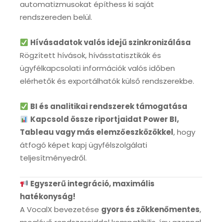
automatizmusokat építhess ki saját
rendszereden belül.
Hívásadatok valós idejű szinkronizálása
Rögzített hívások, hívásstatisztikák és
ügyfélkapcsolati információk valós időben
elérhetők és exportálhatók külső rendszerekbe.
BI és analitikai rendszerek támogatása
Kapcsold össze riportjaidat Power BI,
Tableau vagy más elemzőeszközökkel
, hogy
átfogó képet kapj ügyfélszolgálati
teljesítményedről.
Egyszerű integráció, maximális
hatékonyság!
A VocalX bevezetése
gyors és zökkenőmentes
,