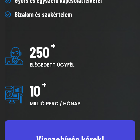
Gyors és egyszerű kapcsolatfelvétel
Bizalom és szakértelem
250
ELÉGEDETT ÜGYFÉL
10
MILLIÓ PERC / HÓNAP
Visszahívás kérek!